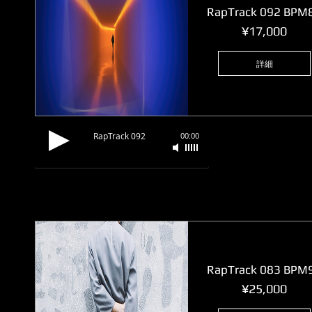
RapTrack 092 BPM
価
¥17,000
格
詳細
RapTrack 092
00:00
RapTrack 083 BPM
価
¥25,000
格