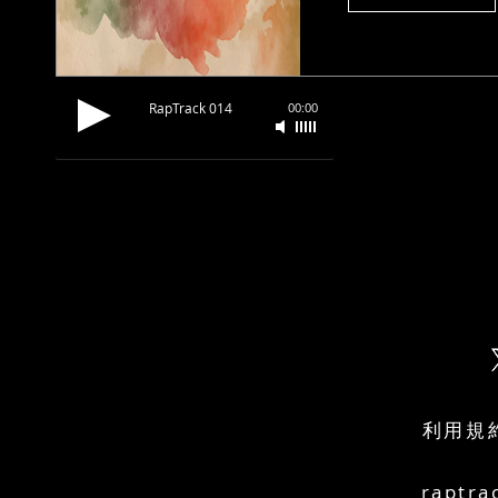
RapTrack 014
00:00
利用規
raptra