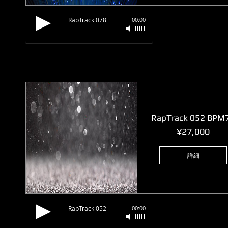
RapTrack 078
00:00
RapTrack 052 BPM
価
¥27,000
格
詳細
RapTrack 052
00:00