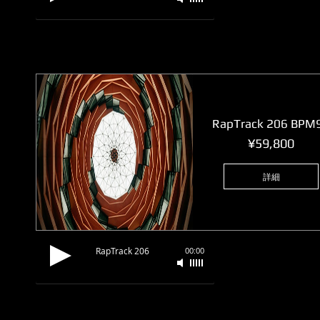
RapTrack 206 BPM
価
¥59,800
格
詳細
RapTrack 206
00:00