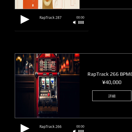
RapTrack 287
00:00
RapTrack 266 BPM
価
¥40,000
格
詳細
RapTrack 266
00:00