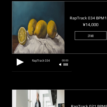
RapTrack 034 BPM
価
¥14,000
格
詳細
RapTrack 034
00:00
RapTrack 021 BPM