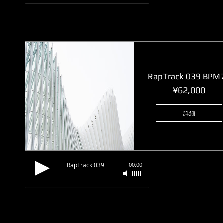
RapTrack 039 BPM
価
¥62,000
格
詳細
RapTrack 039
00:00