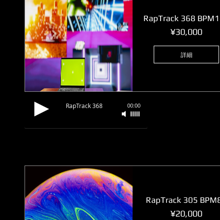
RapTrack 368 BPM
価
¥30,000
格
詳細
RapTrack 368
00:00
RapTrack 305 BPM
価
¥20,000