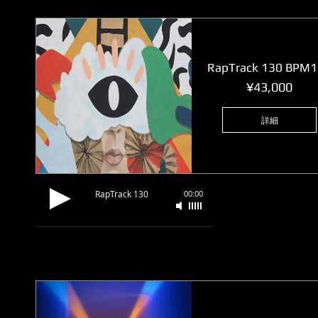
RapTrack 130 BPM
価
¥43,000
格
詳細
RapTrack 130
00:00