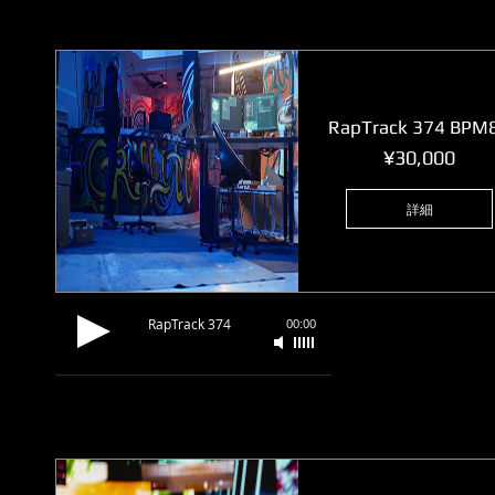
RapTrack 374 BPM
価
¥30,000
格
詳細
RapTrack 374
00:00