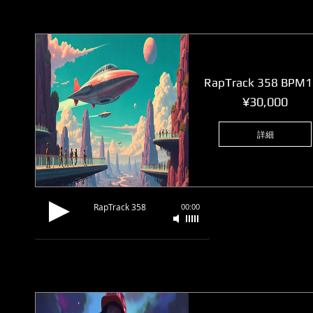
RapTrack 358 BPM
価
¥30,000
格
詳細
RapTrack 358
00:00