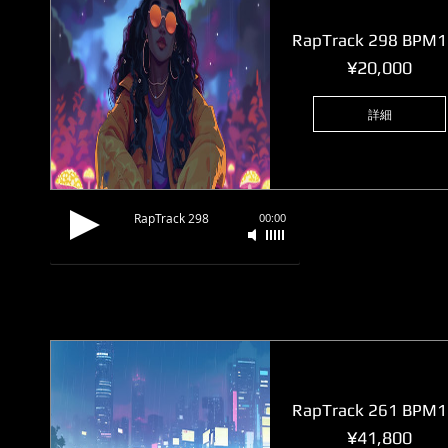
RapTrack 298 BPM
価
¥20,000
格
詳細
RapTrack 298
00:00
RapTrack 261 BPM
価
¥41,800