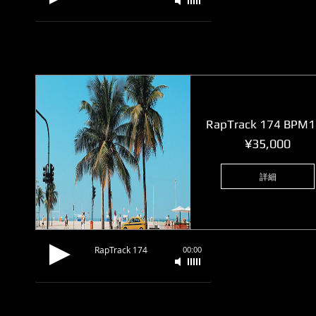
RapTrack 174 BPM
価
¥35,000
格
詳細
RapTrack 174
00:00