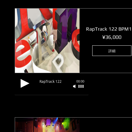
RapTrack 122 BPM
価
¥36,000
格
詳細
RapTrack 122
00:00