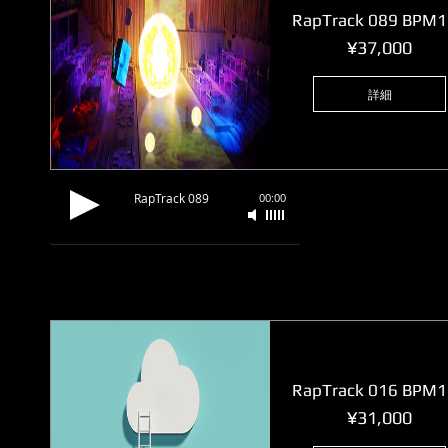
RapTrack 089 BPM
価
¥37,000
格
詳細
RapTrack 089
00:00
RapTrack 016 BPM
価
¥31,000
格