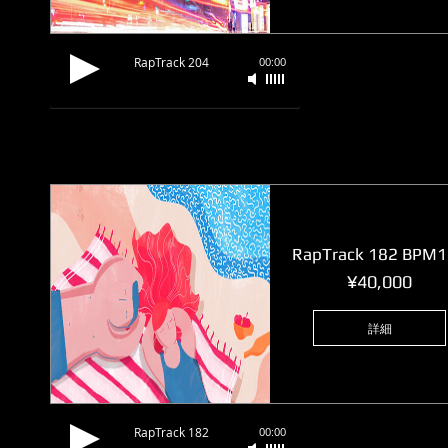
RapTrack 204
00:00
RapTrack 182 BPM
価
¥40,000
格
詳細
RapTrack 182
00:00