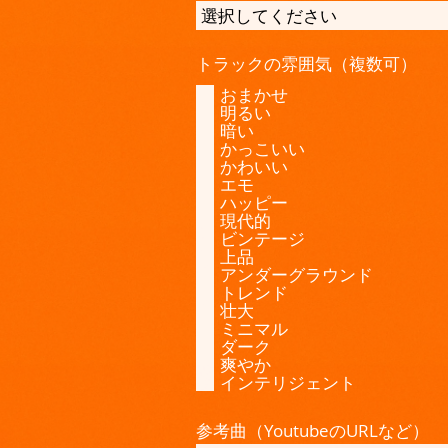
トラックの雰囲気（複数可）
おまかせ
明るい
暗い
かっこいい
かわいい
エモ
ハッピー
現代的
ビンテージ
上品
アンダーグラウンド
トレンド
壮大
ミニマル
ダーク
爽やか
インテリジェント
参考曲（YoutubeのURLなど）