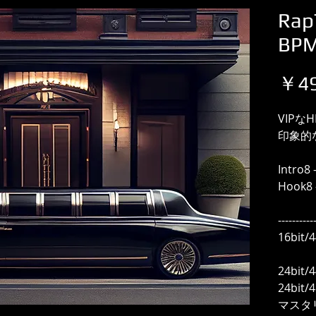
Rap
BP
￥49
VIPな
印象的
Intro8 
Hook8 
----------
16bit
24bit/
24bit
マスタ