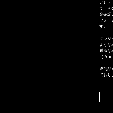
い）デ
で、そ
金確認メ
フォー
す。
クレジ
ような
厳密な
（Pro
※商品
ており
----------