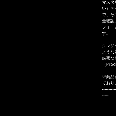
マスタ
い）デ
で、そ
金確認メ
フォー
す。
クレジ
ような
厳密な
（Pro
※商品
ており
----------
-----