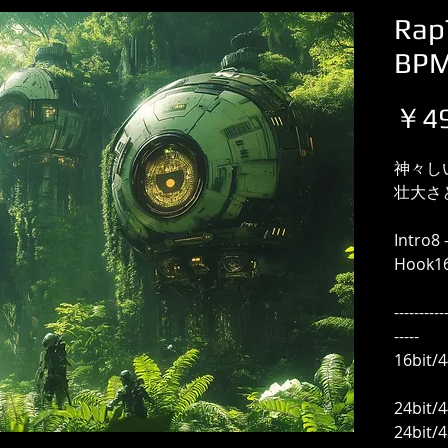
Rap
BP
￥49
神々し
壮大さ
Intro8 
Hook16
----------
-----
16bit
24bit/
24bit