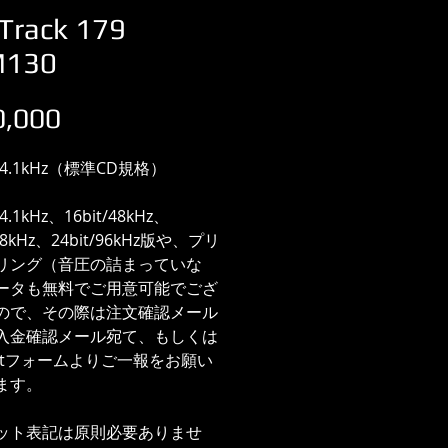
Track 179
M130
価
,000
格
/44.1kHz（標準CD規格）
44.1kHz、16bit/48kHz、
/48kHz、24bit/96kHz版や、プリ
リング（音圧の詰まっていな
ータも無料でご用意可能でござ
ので、その際は注文確認メール
入金確認メール宛て、もしくは
actフォームよりご一報をお願い
ます。
ット表記は原則必要ありませ