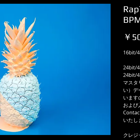
Rap
BP
￥50
16bit
24bit/
24bit
マスタ
い）デ
います
および
Cont
いたし
クレジ