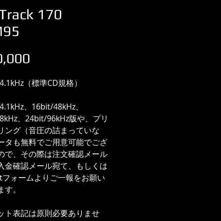
Track 170
M95
価
,000
格
/44.1kHz（標準CD規格）
44.1kHz、16bit/48kHz、
/48kHz、24bit/96kHz版や、プリ
リング（音圧の詰まっていな
ータも無料でご用意可能でござ
ので、その際は注文確認メール
入金確認メール宛て、もしくは
actフォームよりご一報をお願い
ます。
ット表記は原則必要ありませ