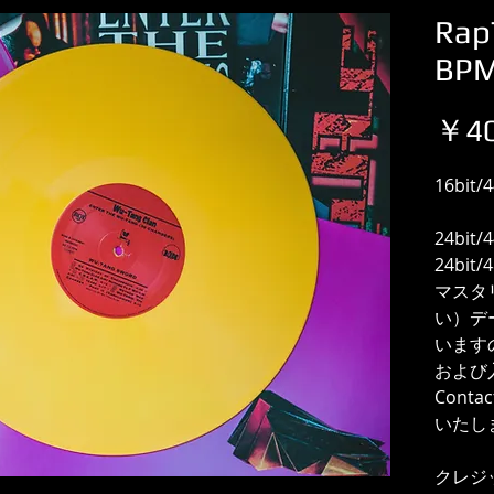
Rap
BP
￥40
16bit
24bit/
24bit
マスタ
い）デ
います
および
Cont
いたし
クレジ