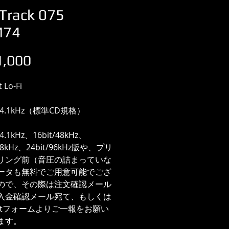
Track 075
M74
価
,000
格
t Lo-Fi
/44.1kHz（標準CD規格）
44.1kHz、16bit/48kHz、
/48kHz、24bit/96kHz版や、プリ
リング前（音圧の詰まっていな
ータも無料でご用意可能でござ
ので、その際は注文確認メール
入金確認メール宛て、もしくは
actフォームよりご一報をお願い
ます。