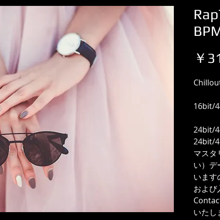
Rap
BP
￥31
Chillou
16bit
24bit/
24bit
マスタ
い）デ
います
および
Cont
いたし